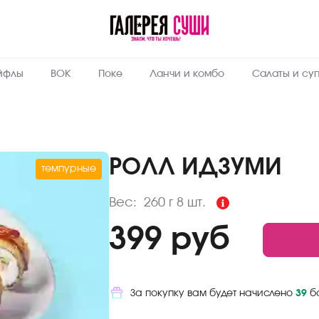
Пищевая
ценность
:
260
Вес, г
йфлы
ВОК
Поке
Ланчи и комбо
Салаты и су
6.6
Жиры, г
8.2
Белки, г
43
Углеводы,
г
РОЛЛ ИДЗУМИ
темпурные
292
Ккал
Вес:
260 г
8 шт.
399 руб
За покупку вам будет начислено
39
б