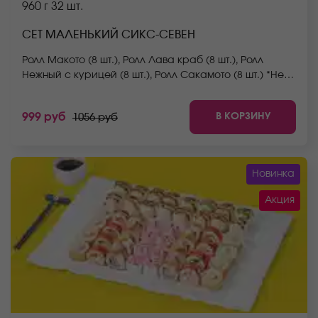
960 г
32 шт.
СЕТ МАЛЕНЬКИЙ СИКС-СЕВЕН
Ролл Макото (8 шт.), Ролл Лава краб (8 шт.), Ролл
Нежный с курицей (8 шт.), Ролл Сакамото (8 шт.) *Не
забудьте заказать имбирь, васаби и соевый соус.
Они не входят в стоимость заказа. *Внешний вид
В КОРЗИНУ
999 руб
1056 руб
блюда может отличаться от фото на сайте.
Новинка
Акция