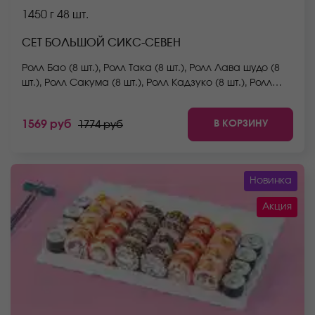
1450 г
48 шт.
СЕТ БОЛЬШОЙ СИКС-СЕВЕН
Ролл Бао (8 шт.), Ролл Така (8 шт.), Ролл Лава шудо (8
шт.), Ролл Сакума (8 шт.), Ролл Кадзуко (8 шт.), Ролл
Йоко (8 шт.) *Не забудьте заказать имбирь, васаби и
соевый соус. Они не входят в стоимость заказа.
В КОРЗИНУ
1569 руб
1774 руб
*Внешний вид блюда может отличаться от фото на
сайте.
Новинка
Акция