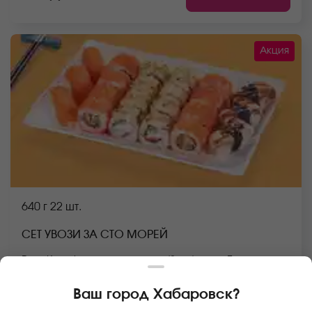
Акция
640 г
22 шт.
СЕТ УВОЗИ ЗА СТО МОРЕЙ
Ролл Калифорния с лососем (8 шт.), ролл Бонито с
креветкой (8 шт.), Суши с лососем (3 шт.), Суши с
угрем (3 шт.) *Не забудьте заказать имбирь, васаби и
Ваш город
Хабаровск
?
соевый соус. Они не входят в стоимость заказа.