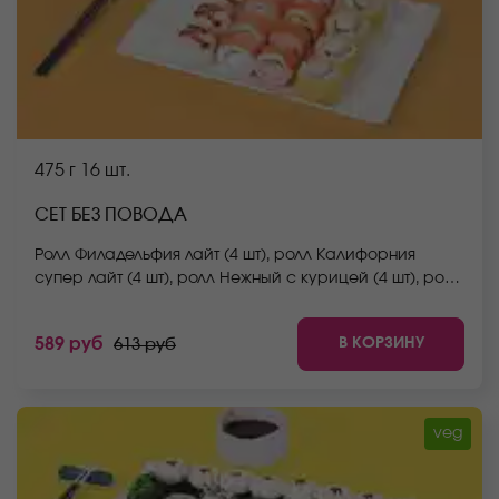
475 г
16 шт.
СЕТ БЕЗ ПОВОДА
Ролл Филадельфия лайт (4 шт), ролл Калифорния
супер лайт (4 шт), ролл Нежный с курицей (4 шт), ролл
Йоко (4 шт). *Не забудьте заказать имбирь, васаби и
соевый соус. Они не входят в стоимость заказа.
В КОРЗИНУ
589 руб
613 руб
*Внешний вид блюда может отличаться от фото на
сайте.
veg