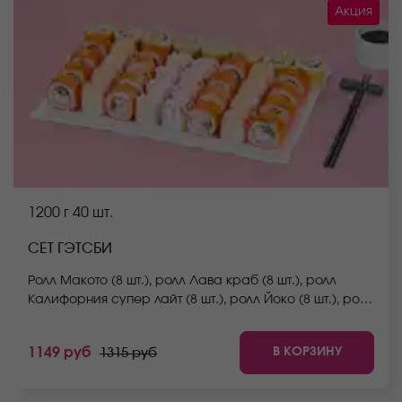
Акция
1200 г
40 шт.
СЕТ ГЭТСБИ
Ролл Макото (8 шт.), ролл Лава краб (8 шт.), ролл
Калифорния супер лайт (8 шт.), ролл Йоко (8 шт.), ролл
Мураками (8 шт.) *Не забудьте заказать имбирь,
васаби и соевый соус. Они не входят в стоимость
В КОРЗИНУ
1149 руб
1315 руб
заказа. *Внешний вид блюда может отличаться от
фото на сайте.