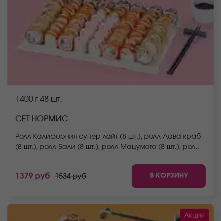
1400 г
48 шт.
СЕТ НОРМИС
Ролл Калифорния супер лайт (8 шт.), ролл Лава краб
(8 шт.), ролл Бали (8 шт.), ролл Мацумото (8 шт.), ролл
Нежный с курицей (8 шт.), ролл Сакамото (8 шт.) *Не
забудьте заказать имбирь, васаби и соевый соус.
В КОРЗИНУ
1379 руб
1534 руб
Они не входят в стоимость заказа. *Внешний вид
блюда может отличаться от фото на сайте.
Акция