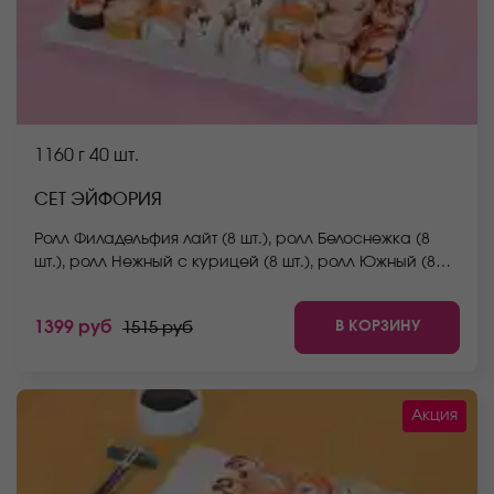
1160 г
40 шт.
СЕТ ЭЙФОРИЯ
Ролл Филадельфия лайт (8 шт.), ролл Белоснежка (8
шт.), ролл Нежный с курицей (8 шт.), ролл Южный (8
шт.), ролл Беби (8 шт.) *Не забудьте заказать имбирь,
васаби и соевый соус. Они не входят в стоимость
В КОРЗИНУ
1399 руб
1515 руб
заказа. *Внешний вид блюда может отличаться от
фото на сайте.
Акция