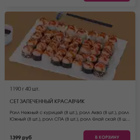
Они не входят в стоимость заказа. *Внешний вид
блюда может отличаться от фото на сайте.
1190 г
40 шт.
СЕТ ЗАПЕЧЕННЫЙ КРАСАВЧИК
Ролл Нежный с курицей (8 шт.), ролл Аква (8 шт.), ролл
Южный (8 шт.), ролл СПА (8 шт.), ролл Флай скай (8 шт.)
*Не забудьте заказать имбирь, васаби и соевый
соус. Они не входят в стоимость заказа. *Внешний
В КОРЗИНУ
1399 руб
вид блюда может отличаться от фото на сайте.