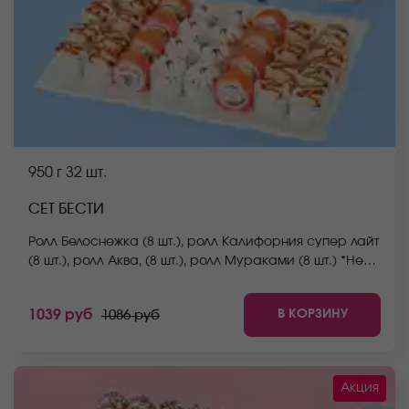
950 г
32 шт.
СЕТ БЕСТИ
Ролл Белоснежка (8 шт.), ролл Калифорния супер лайт
(8 шт.), ролл Аква, (8 шт.), ролл Мураками (8 шт.) *Не
забудьте заказать имбирь, васаби и соевый соус.
Они не входят в стоимость заказа. *Внешний вид
В КОРЗИНУ
1039 руб
1086 руб
блюда может отличаться от фото на сайте.
Акция