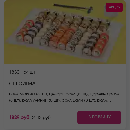
Акция
1830 г
64 шт.
СЕТ СИГМА
Ролл Макото (8 шт), Цезарь ролл (8 шт), Царевна ролл
(8 шт), ролл Летний (8 шт), ролл Бали (8 шт), ролл
Запеченный с крабом (8 шт), ролл Мураками (8 шт),
ролл Сакамото (8 шт) *Не забудьте заказать имбирь,
В КОРЗИНУ
1829 руб
2112 руб
васаби и соевый соус. Они не входят в стоимость
заказа. *Внешний вид блюда может отличаться от