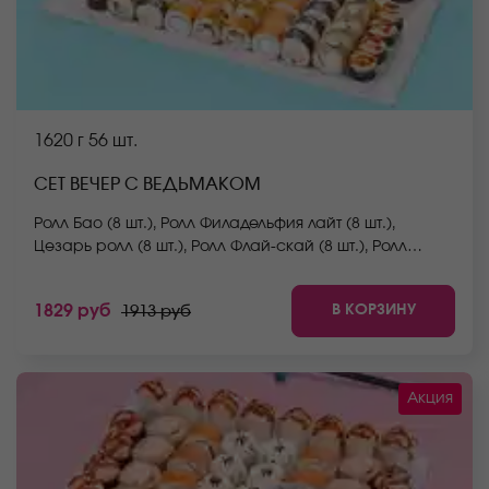
1620 г
56 шт.
СЕТ ВЕЧЕР С ВЕДЬМАКОМ
Ролл Бао (8 шт.), Ролл Филадельфия лайт (8 шт.),
Цезарь ролл (8 шт.), Ролл Флай-скай (8 шт.), Ролл
Южный (8 шт.), Ролл Сальвадор (8 шт.), Ролл Сакамото
(8 шт.) *Не забудьте заказать имбирь, васаби и
В КОРЗИНУ
1829 руб
1913 руб
соевый соус. Они не входят в стоимость заказа.
*Внешний вид блюда может отличаться от фото на
сайте.
Акция