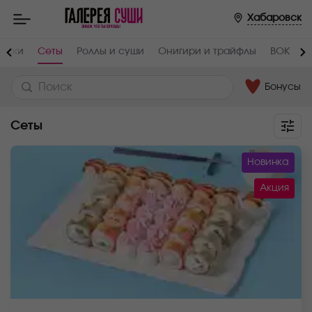
Хабаровск
инки
Сеты
Роллы и суши
Онигири и трайфлы
ВОК
П
Бонусы
Сеты
Новинка
Акция