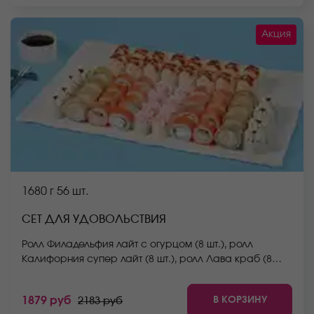
Акция
1680 г
56 шт.
СЕТ ДЛЯ УДОВОЛЬСТВИЯ
Ролл Филадельфия лайт с огурцом (8 шт.), ролл
Калифорния супер лайт (8 шт.), ролл Лава краб (8
шт.), ролл Белоснежка (8 шт.), ролл Нежный с курицей
(8 шт.), ролл Сицилия (8 шт.), ролл Спешл (8 шт.) *Не
В КОРЗИНУ
1879 руб
2183 руб
забудьте заказать имбирь, васаби и соевый соус.