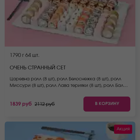
1790 г
64 шт.
ОЧЕНЬ СТРАННЫЙ СЕТ
Царевна ролл (8 шт), ролл Белоснежка (8 шт), ролл
Миссури (8 шт), ролл Лава терияки (8 шт), ролл Бали
(8 шт), ролл Аква (8 шт), ролл Южный (8 шт), ролл
Сицилия (8 шт). *Не забудьте заказать имбирь,
В КОРЗИНУ
1839 руб
2112 руб
васаби и соевый соус. Они не входят в стоимость
заказа. *Внешний вид блюда может отличаться от
фото на сайте.
Акция