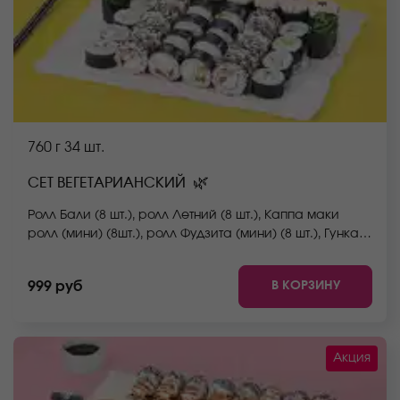
760 г
34 шт.
🌿
СЕТ ВЕГЕТАРИАНСКИЙ
Ролл Бали (8 шт.), ролл Летний (8 шт.), Каппа маки
ролл (мини) (8шт.), ролл Фудзита (мини) (8 шт.), Гункан
чука (2 шт.) *Не забудьте заказать имбирь, васаби и
соевый соус. Они не входят в стоимость заказа.
В КОРЗИНУ
999 руб
*Внешний вид блюда может отличаться от фото на
сайте.
Акция