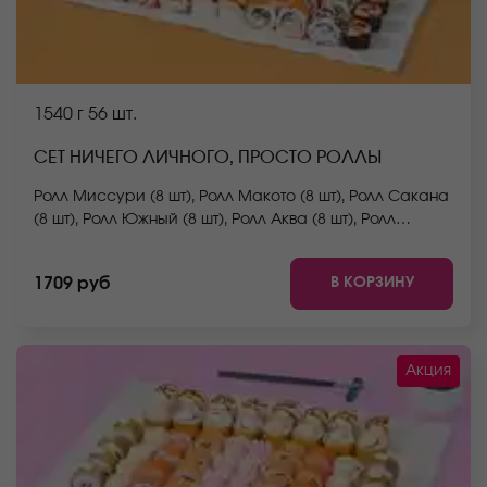
1540 г
56 шт.
СЕТ НИЧЕГО ЛИЧНОГО, ПРОСТО РОЛЛЫ
Ролл Миссури (8 шт), Ролл Макото (8 шт), Ролл Сакана
(8 шт), Ролл Южный (8 шт), Ролл Аква (8 шт), Ролл
Сальвадор (8 шт), Ролл Окамото (мини) (8 шт). *Не
забудьте заказать имбирь, васаби и соевый соус.
В КОРЗИНУ
1709 руб
Они не входят в стоимость заказа. *Внешний вид
блюда может отличаться от фото на сайте.
Акция