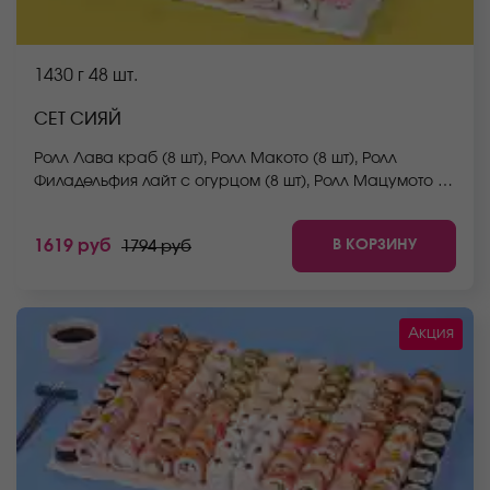
1430 г
48 шт.
СЕТ СИЯЙ
Ролл Лава краб (8 шт), Ролл Макото (8 шт), Ролл
Филадельфия лайт с огурцом (8 шт), Ролл Мацумото (8
шт), Ролл Беби (8 шт), Ролл Мураками (8 шт). *Не
забудьте заказать имбирь, васаби и соевый соус.
В КОРЗИНУ
1619 руб
1794 руб
Они не входят в стоимость заказа. *Внешний вид
блюда может отличаться от фото на сайте.
Акция