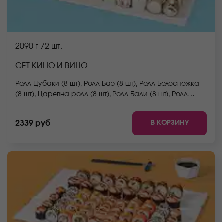
2090 г
72 шт.
СЕТ КИНО И ВИНО
Ролл Цубаки (8 шт), Ролл Бао (8 шт), Ролл Белоснежка
(8 шт), Царевна ролл (8 шт), Ролл Бали (8 шт), Ролл
Флай-скай (8 шт), Ролл Сицилия (8 шт), Ролл Нежный с
курицей (8 шт), Ролл Сакамото (8 шт). *Не забудьте
В КОРЗИНУ
2339 руб
заказать имбирь, васаби и соевый соус. Они не
входят в стоимость заказа. *Внешний вид блюда
может отличаться от фото на сайте.