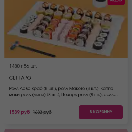
Акция
1480 г
56 шт.
СЕТ ТАРО
Ролл Лава краб (8 шт.), ролл Макото (8 шт.), Каппа
маки ролл (мини) (8 шт.), Цезарь ролл (8 шт.), ролл
Мураками (8 шт.), ролл Окамото (8 шт.), ролл Йоко (8
шт.) *Не забудьте заказать имбирь, васаби и соевый
В КОРЗИНУ
1539 руб
1683 руб
соус. Они не входят в стоимость заказа. *Внешний
вид блюда может отличаться от фото на сайте.