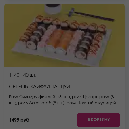
фото на сайте.
1140 г
40 шт.
СЕТ ЕШЬ. КАЙФУЙ. ТАНЦУЙ
Ролл Филадельфия лайт (8 шт.), ролл Цезарь ролл (8
шт.), ролл Лава краб (8 шт.), ролл Нежный с курицей
(8 шт.), ролл Грибной (8 шт.) *Не забудьте заказать
имбирь, васаби и соевый соус. Они не входят в
В КОРЗИНУ
1499 руб
стоимость заказа. *Внешний вид блюда может
отличаться от фото на сайте.