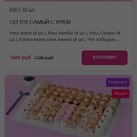
830 г
32 шт.
СЕТ ТОТ САМЫЙ С УГРЕМ
Ролл Кири (8 шт.), Ролл Мияби (8 шт.), Ролл Сиори (8
шт.), Каппа маки ролл (мини) (8 шт.) *Не забудьте
заказать имбирь, васаби и соевый соус. Они не
входят в стоимость заказа. *Внешний вид блюда
В КОРЗИНУ
1569 руб
1726 руб
может отличаться от фото на сайте.
Новинка
Акция