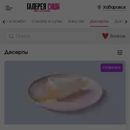
Хабаровск
анчи и комбо
Салаты и супы
Закуски
Десерты
Дополн
Бонусы
Десерты
Новинка