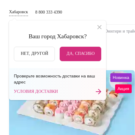
Хабаровск
8 800 333 4390
Новинки
Сеты
Роллы и суши
Онигири и тра
Ваш город
Хабаровск
?
Акции
НЕТ, ДРУГОЙ
ДА, СПАСИБО
Проверьте возможность доставки на ваш
Новинка
адрес
Акция
УСЛОВИЯ ДОСТАВКИ