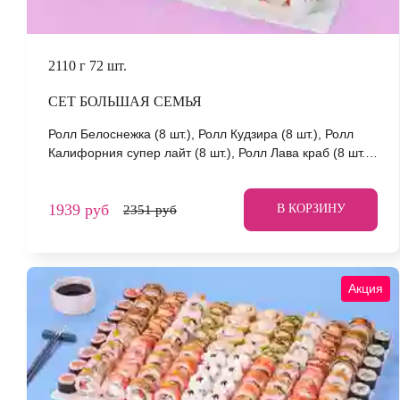
2110 г
72 шт.
СЕТ БОЛЬШАЯ СЕМЬЯ
Ролл Белоснежка (8 шт.), Ролл Кудзира (8 шт.), Ролл
Калифорния супер лайт (8 шт.), Ролл Лава краб (8 шт.),
Ролл Бао (8 шт.), Ролл Флай-скай (8 шт.), Ролл Сицилия
(8 шт.), Ролл Аква (8 шт.), Ролл Мацумото (8 шт.) *Не
1939 руб
забудьте заказать имбирь, васаби и соевый соус. Они
В КОРЗИНУ
2351 руб
не входят в стоимость заказа. *Внешний вид блюда
может отличаться от фото на сайте.
Акция