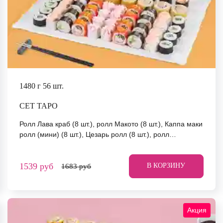
1480 г
56 шт.
СЕТ ТАРО
Ролл Лава краб (8 шт.), ролл Макото (8 шт.), Каппа маки
ролл (мини) (8 шт.), Цезарь ролл (8 шт.), ролл
Мураками (8 шт.), ролл Окамото (8 шт.), ролл Йоко (8
шт.) *Не забудьте заказать имбирь, васаби и соевый
1539 руб
соус. Они не входят в стоимость заказа. *Внешний вид
В КОРЗИНУ
1683 руб
блюда может отличаться от фото на сайте.
Акция