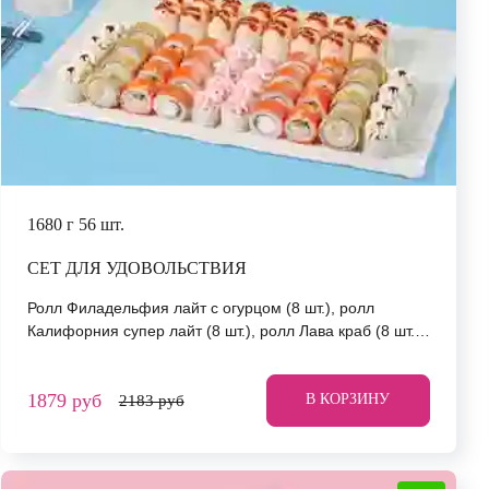
1680 г
56 шт.
СЕТ ДЛЯ УДОВОЛЬСТВИЯ
Ролл Филадельфия лайт с огурцом (8 шт.), ролл
Калифорния супер лайт (8 шт.), ролл Лава краб (8 шт.),
ролл Белоснежка (8 шт.), ролл Нежный с курицей (8
шт.), ролл Сицилия (8 шт.), ролл Спешл (8 шт.) *Не
1879 руб
забудьте заказать имбирь, васаби и соевый соус. Они
В КОРЗИНУ
2183 руб
не входят в стоимость заказа. *Внешний вид блюда
может отличаться от фото на сайте.