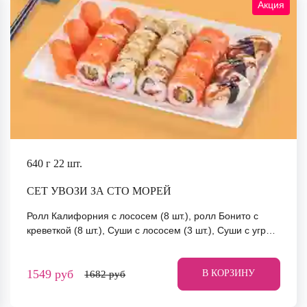
Акция
640 г
22 шт.
СЕТ УВОЗИ ЗА СТО МОРЕЙ
Ролл Калифорния с лососем (8 шт.), ролл Бонито с
креветкой (8 шт.), Суши с лососем (3 шт.), Суши с угрем
(3 шт.) *Не забудьте заказать имбирь, васаби и соевый
соус. Они не входят в стоимость заказа. *Внешний вид
1549 руб
блюда может отличаться от фото на сайте.
В КОРЗИНУ
1682 руб