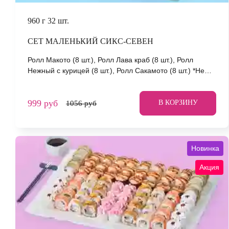
960 г
32 шт.
СЕТ МАЛЕНЬКИЙ СИКС-СЕВЕН
Ролл Макото (8 шт.), Ролл Лава краб (8 шт.), Ролл
Нежный с курицей (8 шт.), Ролл Сакамото (8 шт.) *Не
забудьте заказать имбирь, васаби и соевый соус. Они
не входят в стоимость заказа. *Внешний вид блюда
999 руб
может отличаться от фото на сайте.
В КОРЗИНУ
1056 руб
Новинка
Акция