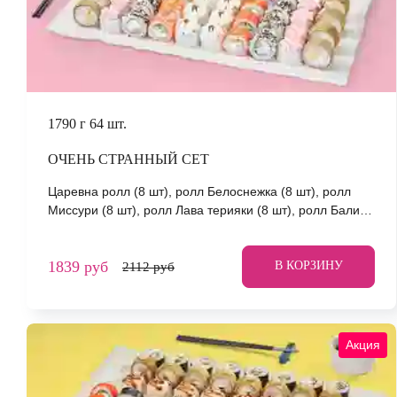
1790 г
64 шт.
ОЧЕНЬ СТРАННЫЙ СЕТ
Царевна ролл (8 шт), ролл Белоснежка (8 шт), ролл
Миссури (8 шт), ролл Лава терияки (8 шт), ролл Бали (8
шт), ролл Аква (8 шт), ролл Южный (8 шт), ролл
Сицилия (8 шт). *Не забудьте заказать имбирь, васаби
1839 руб
и соевый соус. Они не входят в стоимость заказа.
В КОРЗИНУ
2112 руб
*Внешний вид блюда может отличаться от фото на
сайте.
Акция