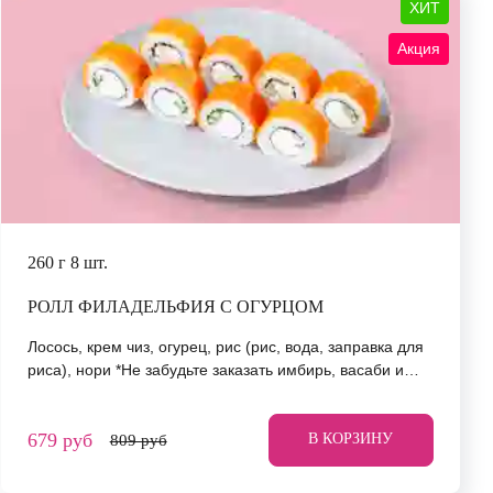
ХИТ
Акция
260 г
8 шт.
РОЛЛ ФИЛАДЕЛЬФИЯ С ОГУРЦОМ
Лосось, крем чиз, огурец, рис (рис, вода, заправка для
риса), нори *Не забудьте заказать имбирь, васаби и
соевый соус. Они не входят в стоимость заказа.
*Внешний вид блюда может отличаться от фото на
679 руб
сайте.
В КОРЗИНУ
809 руб