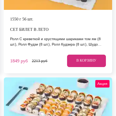
1550 г
56 шт.
СЕТ БИЛЕТ В ЛЕТО
Ролл С креветкой и хрустящими шариками том ям (8
шт.), Ролл Фудзи (8 шт.), Ролл Кудзира (8 шт.), Шудо
маки ролл (мини) (8 шт.), Ролл Окамото (8 шт.), Ролл
Том ям с крабом (8 шт.), Ролл Йоко (8 шт.) *Не забудьте
1849 руб
заказать имбирь, васаби и соевый соус. Они не входят
В КОРЗИНУ
2213 руб
в стоимость заказа. *Внешний вид блюда может
отличаться от фото на сайте.
Акция