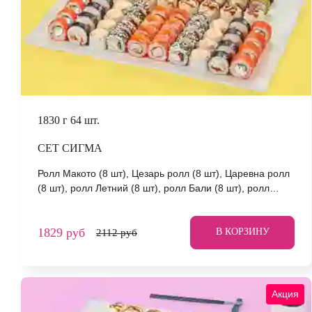
1830 г
64 шт.
СЕТ СИГМА
Ролл Макото (8 шт), Цезарь ролл (8 шт), Царевна ролл
(8 шт), ролл Летний (8 шт), ролл Бали (8 шт), ролл
Запеченный с крабом (8 шт), ролл Мураками (8 шт),
ролл Сакамото (8 шт) *Не забудьте заказать имбирь,
1829 руб
васаби и соевый соус. Они не входят в стоимость
В КОРЗИНУ
2112 руб
заказа. *Внешний вид блюда может отличаться от фото
на сайте.
Акция