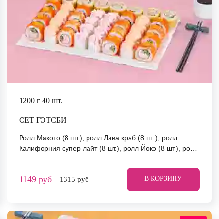
1200 г
40 шт.
СЕТ ГЭТСБИ
Ролл Макото (8 шт.), ролл Лава краб (8 шт.), ролл
Калифорния супер лайт (8 шт.), ролл Йоко (8 шт.), ролл
Мураками (8 шт.) *Не забудьте заказать имбирь, васаби
и соевый соус. Они не входят в стоимость заказа.
1149 руб
*Внешний вид блюда может отличаться от фото на
В КОРЗИНУ
1315 руб
сайте.