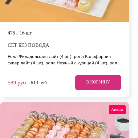
475 г
16 шт.
СЕТ БЕЗ ПОВОДА
Ролл Филадельфия лайт (4 шт), ролл Калифорния
супер лайт (4 шт), ролл Нежный с курицей (4 шт), ролл
Йоко (4 шт). *Не забудьте заказать имбирь, васаби и
соевый соус. Они не входят в стоимость заказа.
589 руб
*Внешний вид блюда может отличаться от фото на
В КОРЗИНУ
613 руб
сайте.
Акция