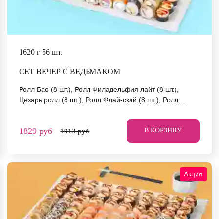
1620 г
56 шт.
СЕТ ВЕЧЕР С ВЕДЬМАКОМ
Ролл Бао (8 шт.), Ролл Филадельфия лайт (8 шт.),
Цезарь ролл (8 шт.), Ролл Флай-скай (8 шт.), Ролл
Южный (8 шт.), Ролл Сальвадор (8 шт.), Ролл Сакамото
(8 шт.) *Не забудьте заказать имбирь, васаби и соевый
1829 руб
соус. Они не входят в стоимость заказа. *Внешний вид
В КОРЗИНУ
1913 руб
блюда может отличаться от фото на сайте.
Акция