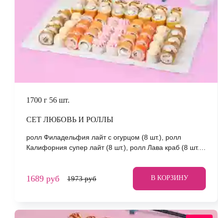
1700 г
56 шт.
СЕТ ЛЮБОВЬ И РОЛЛЫ
ролл Филадельфия лайт c огурцом (8 шт.), ролл
Калифорния супер лайт (8 шт.), ролл Лава краб (8 шт.),
ролл Нежный с курицей (8 шт.), ролл Мацумото (8 шт.),
ролл Сакамото (8 шт.), ролл Йоко (8 шт.) *Не забудьте
1689 руб
заказать имбирь, васаби и соевый соус. Они не входят
В КОРЗИНУ
1973 руб
в стоимость заказа. *Внешний вид блюда может
отличаться от фото на сайте.