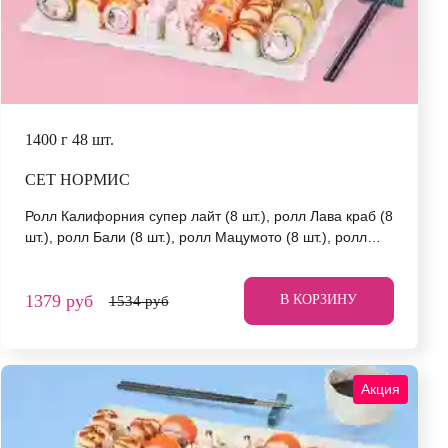
1400 г
48 шт.
СЕТ НОРМИС
Ролл Калифорния супер лайт (8 шт.), ролл Лава краб (8
шт.), ролл Бали (8 шт.), ролл Мацумото (8 шт.), ролл
Нежный с курицей (8 шт.), ролл Сакамото (8 шт.) *Не
забудьте заказать имбирь, васаби и соевый соус. Они
1379 руб
не входят в стоимость заказа. *Внешний вид блюда
В КОРЗИНУ
1534 руб
может отличаться от фото на сайте.
Акция