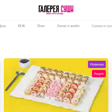
йфлы
ВОК
Поке
Ланчи и комбо
Салаты и су
Новинка
Акция