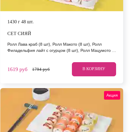
1430 г
48 шт.
СЕТ СИЯЙ
Ролл Лава краб (8 шт), Ролл Макото (8 шт), Ролл
Филадельфия лайт с огурцом (8 шт), Ролл Мацумото (8
шт), Ролл Беби (8 шт), Ролл Мураками (8 шт). *Не
забудьте заказать имбирь, васаби и соевый соус. Они
1619 руб
не входят в стоимость заказа. *Внешний вид блюда
В КОРЗИНУ
1794 руб
может отличаться от фото на сайте.
Акция