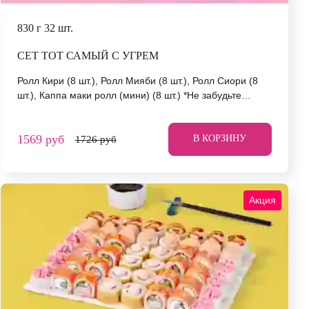
830 г
32 шт.
СЕТ ТОТ САМЫЙ С УГРЕМ
Ролл Кири (8 шт.), Ролл Мияби (8 шт.), Ролл Сиори (8
шт.), Каппа маки ролл (мини) (8 шт.) *Не забудьте
заказать имбирь, васаби и соевый соус. Они не входят
в стоимость заказа. *Внешний вид блюда может
1569 руб
отличаться от фото на сайте.
В КОРЗИНУ
1726 руб
Акция