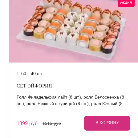
Акция
1160 г
40 шт.
СЕТ ЭЙФОРИЯ
Ролл Филадельфия лайт (8 шт.), ролл Белоснежка (8
шт.), ролл Нежный с курицей (8 шт.), ролл Южный (8
шт.), ролл Беби (8 шт.) *Не забудьте заказать имбирь,
васаби и соевый соус. Они не входят в стоимость
1399 руб
заказа. *Внешний вид блюда может отличаться от фото
В КОРЗИНУ
1515 руб
на сайте.