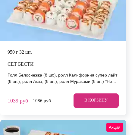
950 г
32 шт.
СЕТ БЕСТИ
Ролл Белоснежка (8 шт.), ролл Калифорния супер лайт
(8 шт.), ролл Аква, (8 шт.), ролл Мураками (8 шт.) *Не
забудьте заказать имбирь, васаби и соевый соус. Они
не входят в стоимость заказа. *Внешний вид блюда
1039 руб
может отличаться от фото на сайте.
В КОРЗИНУ
1086 руб
Акция