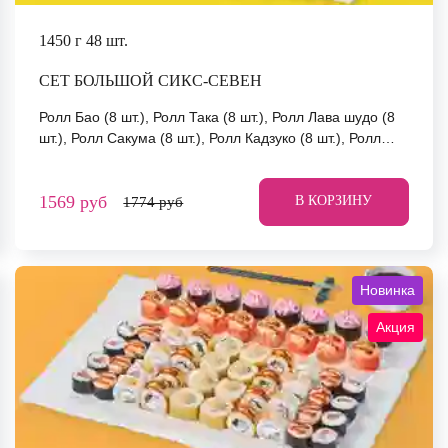
1450 г
48 шт.
СЕТ БОЛЬШОЙ СИКС-СЕВЕН
Ролл Бао (8 шт.), Ролл Така (8 шт.), Ролл Лава шудо (8
шт.), Ролл Сакума (8 шт.), Ролл Кадзуко (8 шт.), Ролл
Йоко (8 шт.) *Не забудьте заказать имбирь, васаби и
соевый соус. Они не входят в стоимость заказа.
1569 руб
*Внешний вид блюда может отличаться от фото на
В КОРЗИНУ
1774 руб
сайте.
Новинка
Акция