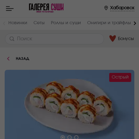
Пищевая
Хабаровск
ценность
:
Вес,
Жиры,
Новинки
Сеты
Роллы и суши
Онигири и трайфлы
г
г
210
4.8
Бонусы
Белки,
Углеводы,
г
г
5.4
40.8
НАЗАД
Ккал
229
Острый