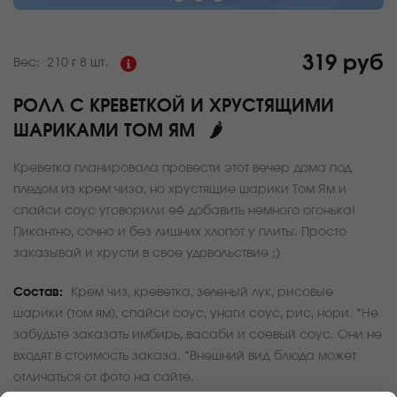
319 руб
Вес:
210 г
8 шт.
РОЛЛ С КРЕВЕТКОЙ И ХРУСТЯЩИМИ
ШАРИКАМИ ТОМ ЯМ
🌶
Креветка планировала провести этот вечер дома под
пледом из крем чиза, но хрустящие шарики Том Ям и
спайси соус уговорили её добавить немного огонька!
Пикантно, сочно и без лишних хлопот у плиты. Просто
заказывай и хрусти в свое удовольствие ;)
Состав:
Крем чиз, креветка, зеленый лук, рисовые
шарики (том ям), спайси соус, унаги соус, рис, нори. *Не
забудьте заказать имбирь, васаби и соевый соус. Они не
входят в стоимость заказа. *Внешний вид блюда может
отличаться от фото на сайте.