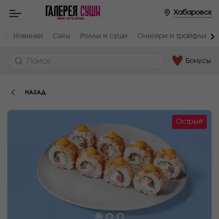
Пищевая
Хабаровск
ценность
:
Вес,
Жиры,
Новинки
Сеты
Роллы и суши
Онигири и трайфлы
г
г
230
5.2
Бонусы
Белки,
Углеводы,
г
г
5.1
34.9
НАЗАД
Ккал
202
Острый