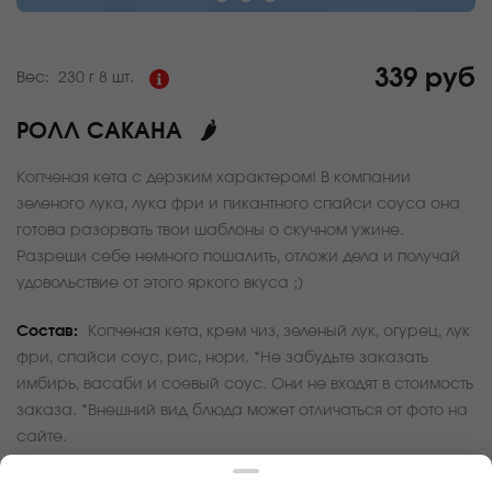
339 руб
Вес:
230 г
8 шт.
РОЛЛ САКАНА
🌶
Копченая кета с дерзким характером! В компании
зеленого лука, лука фри и пикантного спайси соуса она
готова разорвать твои шаблоны о скучном ужине.
Разреши себе немного пошалить, отложи дела и получай
удовольствие от этого яркого вкуса ;)
Состав:
Копченая кета, крем чиз, зеленый лук, огурец, лук
фри, спайси соус, рис, нори. *Не забудьте заказать
имбирь, васаби и соевый соус. Они не входят в стоимость
заказа. *Внешний вид блюда может отличаться от фото на
сайте.
За покупку вам будет начислено
33
баллов