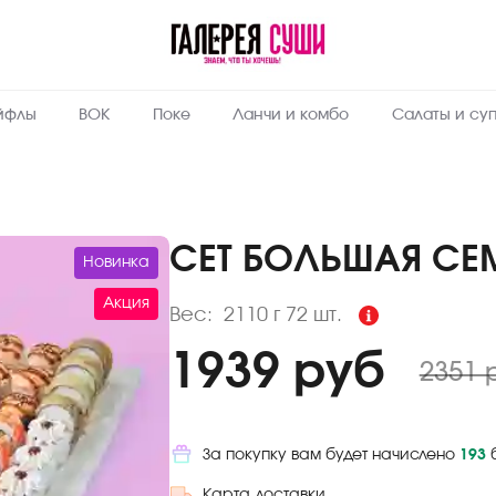
Пищевая
ценность
:
2110
Вес, г
йфлы
ВОК
Поке
Ланчи и комбо
Салаты и су
7.7
Жиры, г
5.9
Белки, г
36.2
Углеводы,
г
СЕТ БОЛЬШАЯ СЕ
Новинка
234
Ккал
Акция
Вес:
2110 г
72 шт.
1939 руб
2351 
За покупку вам будет начислено
193
Карта доставки