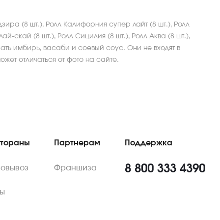
дзира (8 шт.), Ролл Калифорния супер лайт (8 шт.), Ролл
лай-скай (8 шт.), Ролл Сицилия (8 шт.), Ролл Аква (8 шт.),
зать имбирь, васаби и соевый соус. Они не входят в
жет отличаться от фото на сайте.
стораны
Партнерам
Поддержка
8 800 333 4390
мовывоз
Франшиза
ы