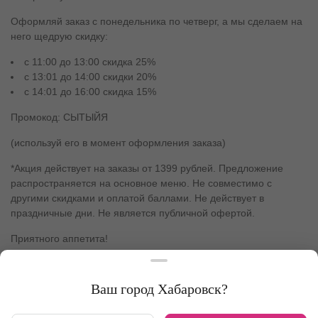
Оформляй заказ с понедельника по четверг, а мы сделаем на
него щедрую скидку:
с 11:00 до 13:00 скидка 25%
с 13:01 до 14:00 скидки 20%
с 14:01 до 16:00 скидка 15%
Промокод: СЫТЫЙЯ
(используй его в момент оформления заказа)
*Акция действует на заказы от 1399 рублей. Предложение
распространяется на основное меню. Не совместимо с
другими скидками и оплатой баллами. Не действует в
праздничные дни. Не является публичной офертой.
Приятного аппетита!
Ваш город
Хабаровск
?
ПРИМЕНИТЬ ПРОМОКОД