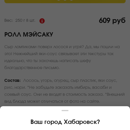
609 руб
Вес:
250 г
8 шт.
РОЛЛ МЭЙСАКУ
Сыр ломтиками поверх лосося и угря? Да, мы пошли на
это! Нежнейший яки-соус связывает эти текстуры так
идеально, что ты захочешь написать шефу
благодарственное письмо.
Состав:
Лосось, угорь, огурец, сыр пластик, яки соус,
рис, нори. *Не забудьте заказать имбирь, васаби и
соевый соус. Они не входят в стоимость заказа. *Внешний
вид блюда может отличаться от фото на сайте.
За покупку вам будет начислено
60
баллов
Ваш город
Хабаровск
?
Карта доставки