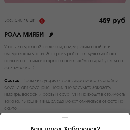
459 руб
Вес:
240 г
8 шт.
РОЛЛ МИЯБИ
🌶
Угорь в огуречной свежести, под дерзким спайси и
сладковатым унаги. Этот ролл работает лучше любого
психолога: снимает стресс после тяжёлого дня буквально
за 3 кусочка ;)
Состав:
Крем чиз, угорь, огурец, икра масаго, спайси
соус, унаги соус, рис, нори. *Не забудьте заказать
имбирь, васаби и соевый соус. Они не входят в стоимость
заказа. *Внешний вид блюда может отличаться от фото на
сайте.
За покупку вам будет начислено
45
баллов
Ваш город
Хабаровск
?