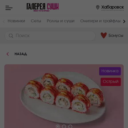
Пищевая
Хабаровск
ценность
:
Вес,
Жиры,
Новинки
Сеты
Роллы и суши
Онигири и трайфлы
г
г
240
6.2
Бонусы
Белки,
Углеводы,
г
г
7
37
НАЗАД
Ккал
230
Новинка
Острый